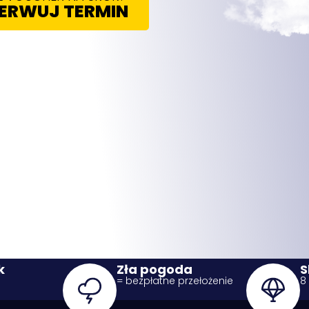
ERWUJ TERMIN
k
Zła pogoda
S
= bezpłatne przełożenie
8 