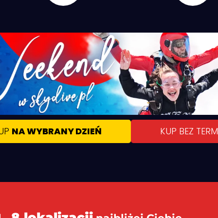
UP
NA WYBRANY DZIEŃ
KUP BEZ TER
8 lokalizacji