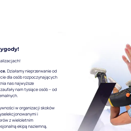
zygody!
alizacjach!
ce.
Działamy nieprzerwanie od
rcie dla osób rozpoczynających
óżnia nas najwyższe
 zaufały nam tysiące osób – od
remalnych.
ktywności w organizacji skoków
yselekcjonowanymi i
orów z wieloletnim
sjonalną ekipą naziemną,