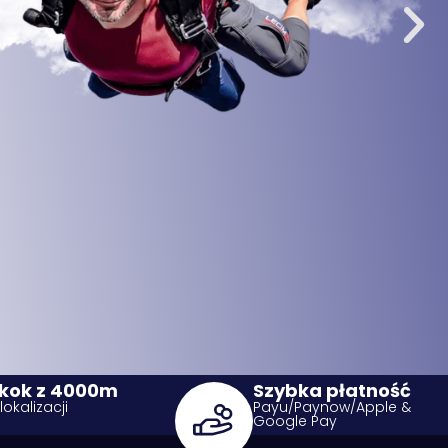
kok z 4000m
Szybka płatność
lokalizacji
Payu/Paynow/Apple &
Google Pay