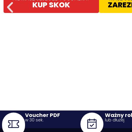
KUP SKOK
ZAREZ
Voucher PDF
Ważny ro
w 30 sek.
lub dłużej