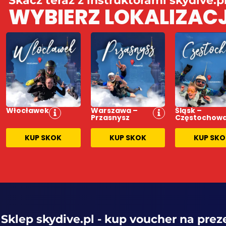
Skacz teraz z instruktorami skydive.p
WYBIERZ LOKALIZACJ
Włocławek
Warszawa –
Śląsk –
Przasnysz
Częstochow
KUP SKOK
KUP SKOK
KUP SK
Sklep skydive.pl - kup voucher na prez