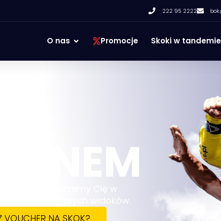
222 95 2222
bok
O nas
Promocje
Skoki w tandemie
EP
RONEM
 świata. Zabierzemy Cię w
zabawy i wspaniałych widoków.
Ż VOUCHER NA SKOK?