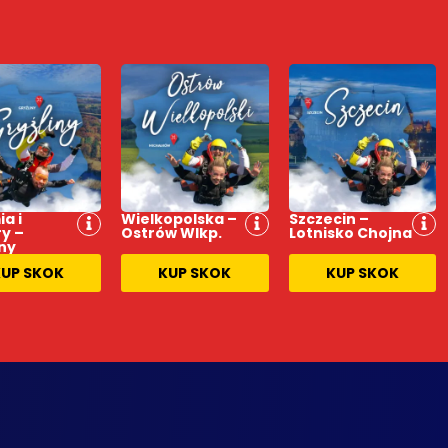
a i
Wielkopolska –
Szczecin –
y –
Ostrów Wlkp.
Lotnisko Chojna
ny
UP SKOK
KUP SKOK
KUP SKOK