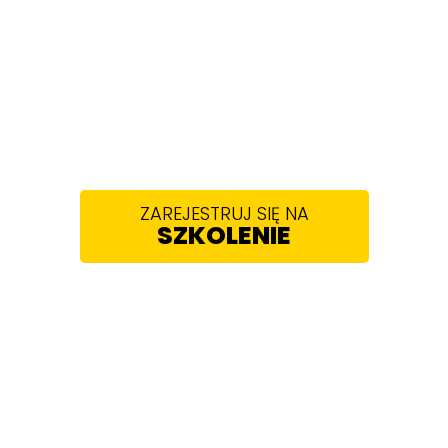
ECZEŃSTWO, J
ROZWÓJ
 tydzień! Przeżyj
5-cio dniowy
obóz szkoleniowy 
am szkoleniowy to szybka i bezpieczna droga do s
ZAREJESTRUJ SIĘ NA
SZKOLENIE