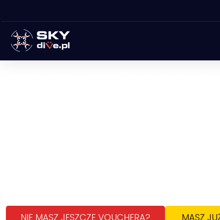
PODNIEBNY SKL
SKOKI ZE
SPADOCH
Wyskocz z samolotu i poczuj magię podniebnego
ekscytującą podróż pełną adrenaliny, świetnej 
NIE MASZ JESZCZE VOUCHERA?
MASZ JU