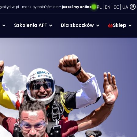
PL
EN
DE
UA
@skydive.pl
masz pytania? śmiało -
jesteśmy online
Szkolenia AFF
Dla skoczków
Sklep