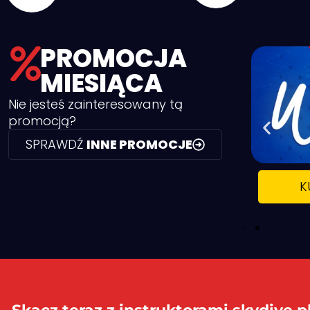
PROMOCJA
MIESIĄCA
Nie jesteś zainteresowany tą
promocją?
SPRAWDŹ
INNE PROMOCJE
CHER)
K