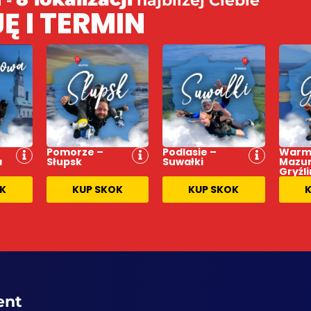
l -
najbliżej Ciebie
Ę I TERMIN
Pomorze –
Podlasie –
Warmi
a
Słupsk
Suwałki
Mazur
Gryźli
OK
KUP SKOK
KUP SKOK
K
ent