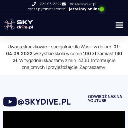
222 95 2222
bok@skydive.pl
masz pytania? śmiało -
jesteśmy online
Uwaga skoczkowie – specjalnie dla Was – w dniach
01-
04.09.2022
wszystkie skoki w cenie
100 zł
zamiast
130
zł
. W tygodniu skaczemy z min. 4300. Informujcie
znajomych i przyjeżdżajcie. Zapraszamy!
ODWIEDŹ NAS NA
@SKYDIVE.PL
YOUTUBE