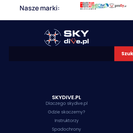
Nasze marki:
Szuk
SKYDIVE.PL
Dlaczego skydive.pl
Gdzie skaczemy?
Instruktorzy
Spadochrony