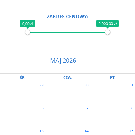
ZAKRES CENOWY:
0,00 zł
2 000,00 zł
MAJ 2026
ŚR.
CZW.
PT.
29
30
1
6
7
8
13
14
15