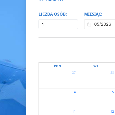
LICZBA OSÓB:
MIESIĄC:
PON.
WT.
27
28
4
5
11
12