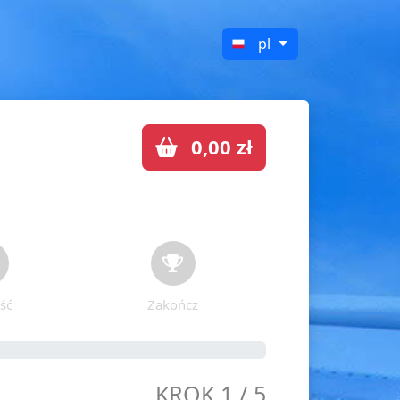
pl
0,00 zł
ść
Zakończ
KROK 1 / 5