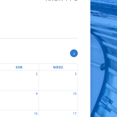
SOB.
NIEDZ.
2
3
9
10
16
17