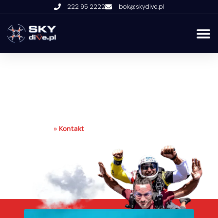
222 95 2222
bok@skydive.pl
KONTAKT
Strona główna
»
Kontakt