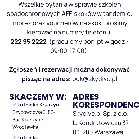
Wszelkie pytania w sprawie szkoleń
spadochronowych AFF, skoków w tandemie,
imprez oraz voucherów na skoki prosimy
kierować na numery telefonu:
222 95 2222
(pracujemy pon-pt w godz.:
09:00-17:00);
Zgłoszeń i rezerwacji można dokonywać
pisząc na adres:
bok@skydive.pl
SKACZEMY W:
ADRES
KORESPONDEN
Lotnisko Kruszyn
Szybowcowa 3, 87-
Skydive.pl Sp. z o.o.
853 Kruszyn k.
L. Kondratowicza 37
Włocławka
03-285 Warszawa
Lotnisko