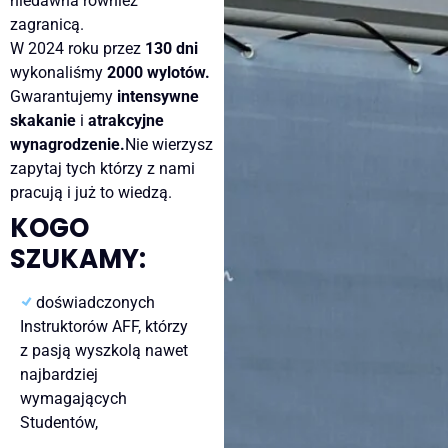
niedawna również
zagranicą.
W 2024 roku przez
130 dni
wykonaliśmy
2000 wylotów.
Gwarantujemy
intensywne
skakanie
i
atrakcyjne
wynagrodzenie.
Nie wierzysz
zapytaj tych którzy z nami
pracują i już to wiedzą.
KOGO
SZUKAMY:
doświadczonych
Instruktorów AFF, którzy
z pasją wyszkolą nawet
najbardziej
wymagających
Studentów,