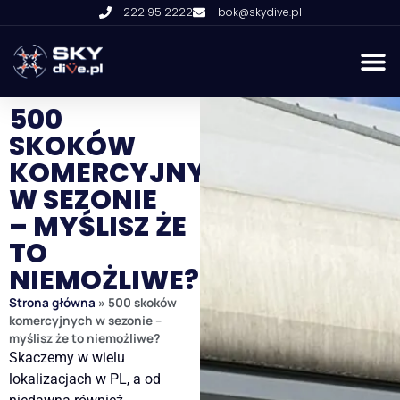
222 95 2222
bok@skydive.pl
500
SKOKÓW
KOMERCYJNYCH
W SEZONIE
– MYŚLISZ ŻE
TO
NIEMOŻLIWE?
Strona główna
»
500 skoków
komercyjnych w sezonie –
myślisz że to niemożliwe?
Skaczemy w wielu
lokalizacjach w PL, a od