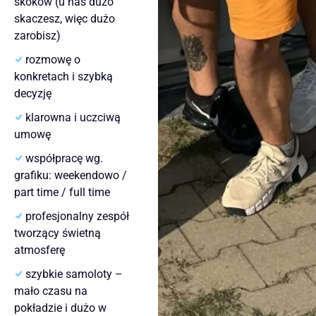
skoków (u nas dużo
skaczesz, więc dużo
zarobisz)
rozmowę o
konkretach i szybką
decyzję
klarowna i uczciwą
umowę
współpracę wg.
grafiku: weekendowo /
part time / full time
profesjonalny zespół
tworzący świetną
atmosferę
szybkie samoloty –
mało czasu na
pokładzie i dużo w