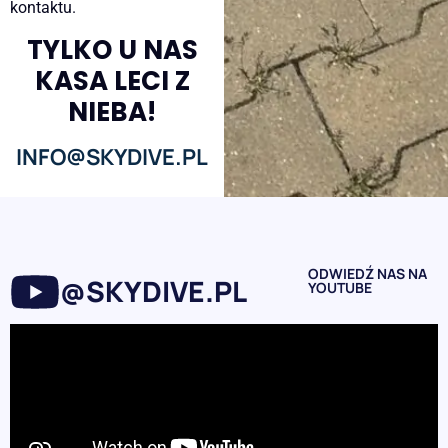
kontaktu.
TYLKO U NAS
KASA LECI Z
NIEBA!
INFO@SKYDIVE.PL
ODWIEDŹ NAS NA
@SKYDIVE.PL
YOUTUBE