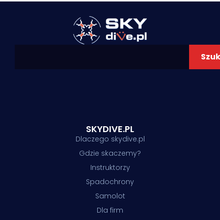
Szuk
SKYDIVE.PL
Dlaczego skydive.pl
Gdzie skaczemy?
Instruktorzy
Spadochrony
Samolot
Dla firm