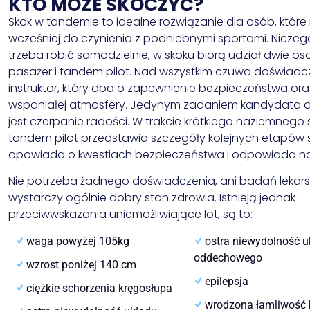
KTO MOŻE SKOCZYĆ?
Skok w tandemie to idealne rozwiązanie dla osób, które 
wcześniej do czynienia z podniebnymi sportami. Niczeg
trzeba robić samodzielnie, w skoku biorą udział dwie os
pasażer i tandem pilot. Nad wszystkim czuwa doświad
instruktor, który dba o zapewnienie bezpieczeństwa ora
wspaniałej atmosfery. Jedynym zadaniem kandydata d
jest czerpanie radości. W trakcie krótkiego naziemnego 
tandem pilot przedstawia szczegóły kolejnych etapów 
opowiada o kwestiach bezpieczeństwa i odpowiada na
Nie potrzeba żadnego doświadczenia, ani badań lekars
wystarczy ogólnie dobry stan zdrowia. Istnieją jednak
przeciwwskazania uniemożliwiające lot, są to:
waga powyżej 105kg
ostra niewydolność u
oddechowego
wzrost poniżej 140 cm
epilepsja
ciężkie schorzenia kręgosłupa
wrodzona łamliwość 