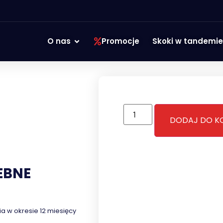
O nas
Promocje
Skoki w tandemie
DODAJ DO K
EBNE
a w okresie 12 miesięcy