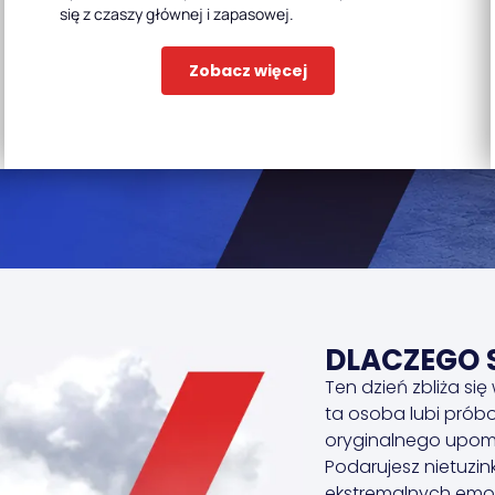
się z czaszy głównej i zapasowej.
Zobacz więcej
DLACZEGO 
Ten dzień zbliża się 
ta osoba lubi prób
oryginalnego upomi
Podarujesz nietuzin
ekstremalnych emoc