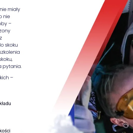
nie miały
o nie
oby –
czony
z
o skoku
szkolenia
skoku,
 pytania.
kich –
kładu
kości