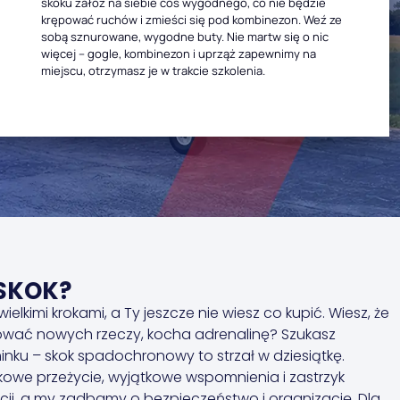
skoku załóż na siebie coś wygodnego, co nie będzie
krępować ruchów i zmieści się pod kombinezon. Weź ze
sobą sznurowane, wygodne buty. Nie martw się o nic
więcej – gogle, kombinezon i uprząż zapewnimy na
miejscu, otrzymasz je w trakcie szkolenia.
SKOK?
wielkimi krokami, a Ty jeszcze nie wiesz co kupić. Wiesz, że
ować nowych rzeczy, kocha adrenalinę? Szukasz
nku – skok spadochronowy to strzał w dziesiątkę.
kowe przeżycie, wyjątkowe wspomnienia i zastrzyk
ji, a my zadbamy o bezpieczeństwo i organizację. Dla