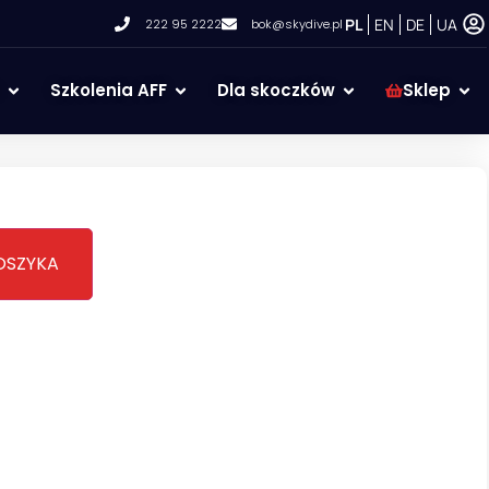
PL
EN
DE
UA
222 95 2222
bok@skydive.pl
Szkolenia AFF
Dla skoczków
Sklep
OSZYKA