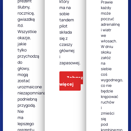
prezent
który
Prawie
ślubny,
ma na
każdy
rocznicę,
może
sobie
poczuć
gwiazdkę
tandem
adrenalinę
itd.
pilot
i wiatr
Wszystkie
składa
we
okazje,
się z
włosach.
jakie
czaszy
W dniu
tylko
głównej
skoku
przychodzą
i
załóż
do
zapasowej.
na
głowy,
siebie
mogą
coś
Zobacz
wygodnego,
zostać
więcej
co nie
urozmaicone
będzie
niezapomnianą,
krępować
podniebną
ruchów
przygodą.
i
Nie
zmieści
ma
się
lepszego
pod
prezentu
kombinezon.