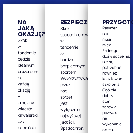
NA
BEZPIECZEŃSTWO
PRZYGOT
JAKĄ
Pasażer
Skoki
OKAZJĘ?
nie
spadochronowe
musi
Skok
w
mieć
w
tandemie
żadnego
tandemie
są
doświadczenia,
będzie
bardzo
nie są
idealnym
bezpiecznym
potrzebne
prezentem
sportem.
również
na
Wykorzystywany
kosztowne
każdą
przez
szkolenia.
okazję
Ogólnie
nas
dobry
–
sprzęt
stan
urodziny,
jest
zdrowia
wieczór
wyłącznie
pozwala
kawalerski,
najwyższej
na
czy
jakości.
wykonanie
panieński,
Spadochron,
skoku.