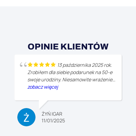
OPINIE KLIENTÓW
13 października 2025 rok.
Zrobiłem dla siebie podarunek na 50-e
swoje urodziny. Niesamowite wrażenie,
dużo pozytywnych emocji. Dodatkowe
zobacz więcej
podziękowania dla instruktora, z którym
w tandemie robiłem skok Artur "Carlos"
Karwowski, bardzo pozytywny i miły
ŻYŃ IGAR
człowiek.
11/01/2025
Za jakiś czas przyjadę jeszcze raz, i nie
jeden raz.