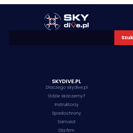
Szuk
SKYDIVE.PL
Dlaczego skydive.pl
Gdzie skaczemy?
Instruktorzy
Spadochrony
Samolot
Dla firm