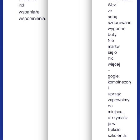
Weź
niż
ze
wspaniałe
sobą
wspomnienia.
sznurowane,
wygodne
buty.
Nie
martw
się o
nic
więcej
–
gogle,
kombinezon
i
uprząż
zapewnimy
na
miejscu,
otrzymasz
je w
trakcie
szkolenia.