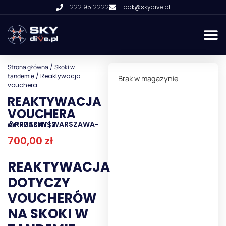
222 95 2222
bok@skydive.pl
Strona główna
/
Skoki w
tandemie
/ Reaktywacja
Brak w magazynie
vouchera
REAKTYWACJA
VOUCHERA
KRUSZYN | WARSZAWA-PRZASNYSZ
700,00
zł
REAKTYWACJA
DOTYCZY
VOUCHERÓW
NA SKOKI W