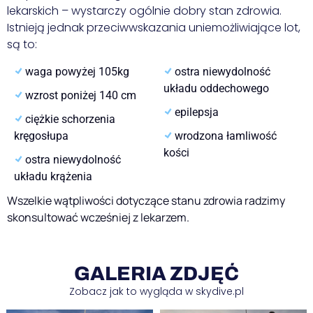
lekarskich – wystarczy ogólnie dobry stan zdrowia.
Istnieją jednak przeciwwskazania uniemożliwiające lot,
są to:
waga powyżej 105kg
ostra niewydolność
układu oddechowego
wzrost poniżej 140 cm
epilepsja
ciężkie schorzenia
kręgosłupa
wrodzona łamliwość
kości
ostra niewydolność
układu krążenia
Wszelkie wątpliwości dotyczące stanu zdrowia radzimy
skonsultować wcześniej z lekarzem.
GALERIA ZDJĘĆ
Zobacz jak to wygląda w skydive.pl