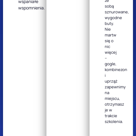
ze
wspaniałe
sobą
wspomnienia.
sznurowane,
wygodne
buty.
Nie
martw
się o
nic
więcej
–
gogle,
kombinezon
i
uprząż
zapewnimy
na
miejscu,
otrzymasz
je w
trakcie
szkolenia.