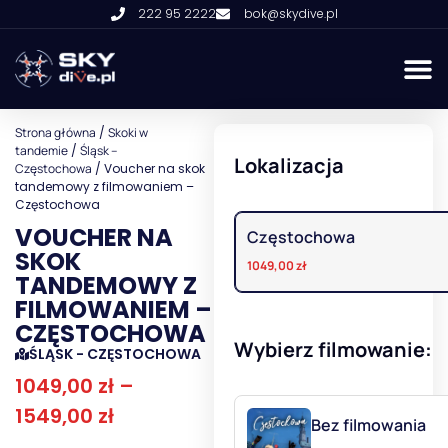
222 95 2222
bok@skydive.pl
Strona główna
/
Skoki w
tandemie
/
Śląsk –
Lokalizacja
Częstochowa
/ Voucher na skok
tandemowy z filmowaniem –
Częstochowa
VOUCHER NA
Częstochowa
SKOK
1049,00
zł
TANDEMOWY Z
FILMOWANIEM –
CZĘSTOCHOWA
Wybierz filmowanie:
ŚLĄSK - CZĘSTOCHOWA
1049,00
zł
–
1549,00
zł
Bez filmowania