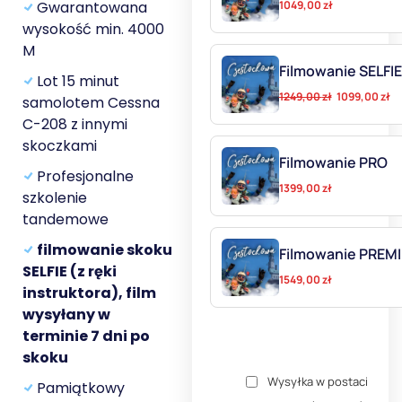
1049,00
zł
Gwarantowana
wysokość min. 4000
M
Filmowanie SELFIE
Lot 15 minut
1249,00
zł
1099,00
zł
samolotem Cessna
C-208 z innymi
skoczkami
Filmowanie PRO
Profesjonalne
1399,00
zł
szkolenie
tandemowe
filmowanie skoku
Filmowanie PREM
SELFIE (z ręki
1549,00
zł
instruktora), film
wysyłany w
terminie 7 dni po
skoku
Wysyłka w postaci
Pamiątkowy