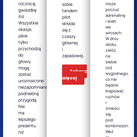
rocznicę,
może
sobie
poczuć
gwiazdkę
tandem
adrenalinę
itd.
pilot
i wiatr
Wszystkie
składa
we
okazje,
się z
włosach.
jakie
czaszy
W dniu
tylko
głównej
skoku
przychodzą
i
załóż
do
zapasowej.
na
głowy,
siebie
mogą
coś
Zobacz
wygodnego,
zostać
więcej
co nie
urozmaicone
będzie
niezapomnianą,
krępować
podniebną
ruchów
przygodą.
i
Nie
zmieści
ma
się
lepszego
pod
prezentu
kombinezon.
Weź
niż