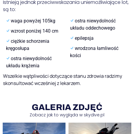
Istnieją jednak przeciwwskazania uniemożliwiające lot,
są to:
waga powyżej 105kg
ostra niewydolność
układu oddechowego
wzrost poniżej 140 cm
epilepsja
ciężkie schorzenia
kręgosłupa
wrodzona łamliwość
kości
ostra niewydolność
układu krążenia
Wszelkie wątpliwości dotyczące stanu zdrowia radzimy
skonsultować wcześniej z lekarzem.
GALERIA ZDJĘĆ
Zobacz jak to wygląda w skydive.pl