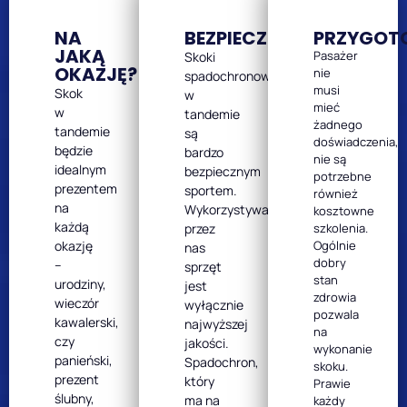
NA
BEZPIECZEŃSTWO
PRZYGOT
JAKĄ
Pasażer
Skoki
OKAZJĘ?
nie
spadochronowe
musi
Skok
w
mieć
w
tandemie
żadnego
tandemie
są
doświadczenia,
będzie
bardzo
nie są
idealnym
bezpiecznym
potrzebne
prezentem
sportem.
również
na
Wykorzystywany
kosztowne
każdą
przez
szkolenia.
okazję
Ogólnie
nas
dobry
–
sprzęt
stan
urodziny,
jest
zdrowia
wieczór
wyłącznie
pozwala
kawalerski,
najwyższej
na
czy
jakości.
wykonanie
panieński,
Spadochron,
skoku.
prezent
który
Prawie
ślubny,
ma na
każdy