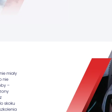
nie miały
o nie
oby –
czony
z
o skoku
szkolenia