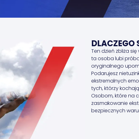
DLACZEGO 
Ten dzień zbliża się 
ta osoba lubi prób
oryginalnego upomi
Podarujesz nietuzin
ekstremalnych emoc
tych, którzy kochaj
Osobom, które na c
zasmakowanie ekstr
bezpiecznych war