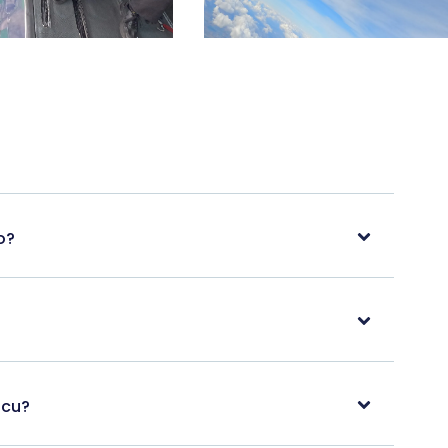
o?
scu?