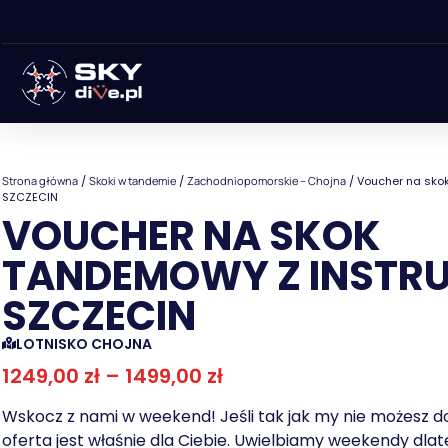
Strona główna
/
Skoki w tandemie
/
Zachodniopomorskie – Chojna
/ Voucher na sko
SZCZECIN
VOUCHER NA SKOK
TANDEMOWY Z INSTR
SZCZECIN
LOTNISKO CHOJNA
1249,00
zł
–
1499,00
zł
Wskocz z nami w weekend! Jeśli tak jak my nie możesz do
oferta jest właśnie dla Ciebie. Uwielbiamy weekendy dla