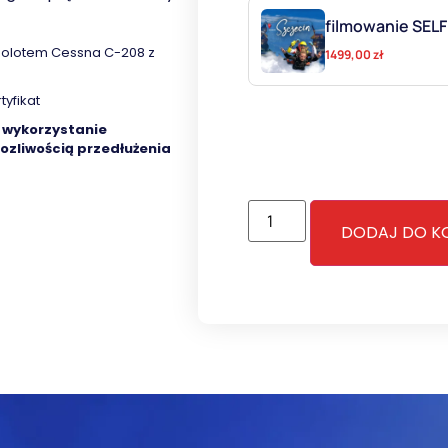
filmowanie SELF
amolotem Cessna C-208 z
1499,00
zł
yfikat
a wykorzystanie
ozliwością przedłużenia
DODAJ DO K