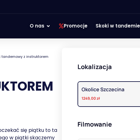
O nas
Promocje
Skoki w tandemie
k tandemowy z instruktorem
Lokalizacja
UKTOREM
Okolice Szczecina
1249,00
zł
Filmowanie
czekać się piątku to ta
tego w piątki skaczemy