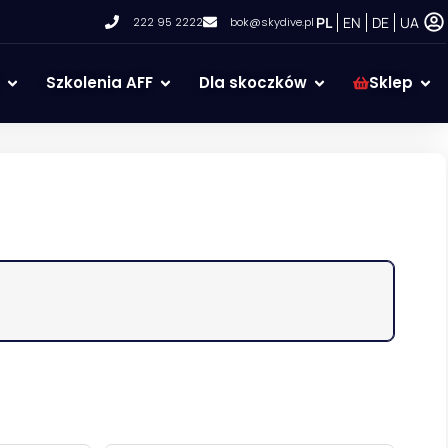
PL
EN
DE
UA
222 95 2222
bok@skydive.pl
Szkolenia AFF
Dla skoczków
Sklep