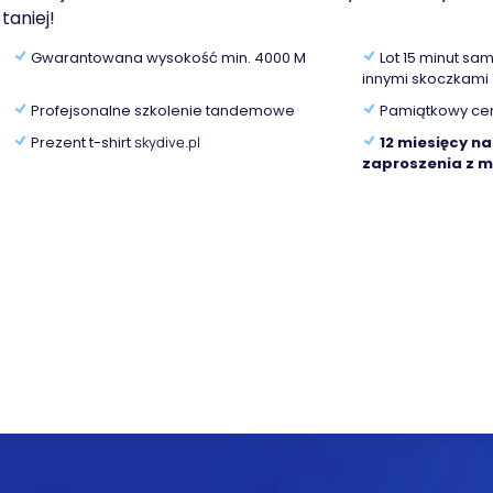
taniej!
Gwarantowana wysokość min. 4000 M
Lot 15 minut s
innymi skoczkami
Profejsonalne szkolenie tandemowe
Pamiątkowy cert
Prezent t-shirt
skydive.pl
12 miesięcy n
zaproszenia z m