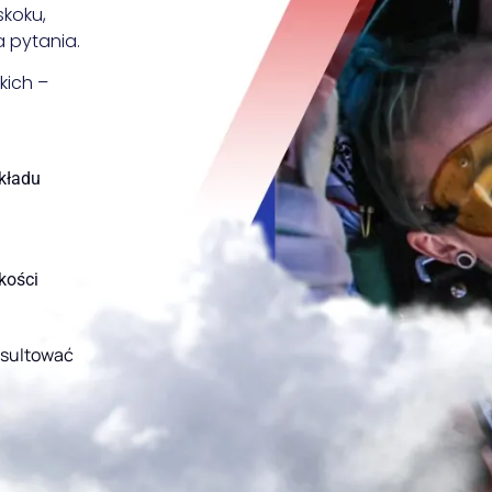
skoku,
 pytania.
kich –
kładu
kości
nsultować