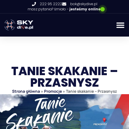
222 95 2222
bok@skydive.pl
masz pytania? śmiało -
jesteśmy online
TANIE SKAKANIE –
PRZASNYSZ
Strona główna
»
Promocje
»
Tanie skakanie – Przasnysz