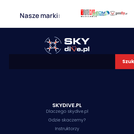
Nasze marki:
Szuk
SKYDIVE.PL
Dlaczego skydive.pl
Gdzie skaczemy?
Instruktorzy