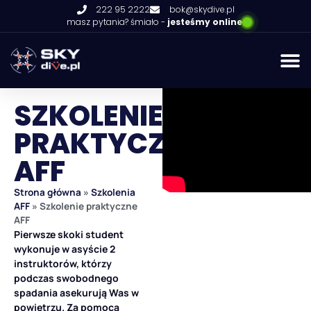
222 95 2222
bok@skydive.pl
masz pytania? śmiało -
jesteśmy online
SZKOLENIE
PRAKTYCZNE
AFF
Strona główna
»
Szkolenia
AFF
»
Szkolenie praktyczne
AFF
Pierwsze skoki student
wykonuje w asyście 2
instruktorów, którzy
podczas swobodnego
spadania asekurują Was w
powietrzu. Za pomocą