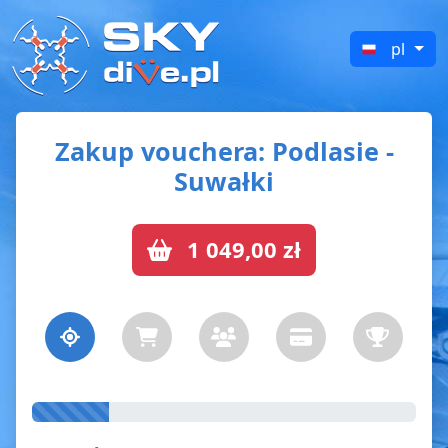
pl
Zakup vouchera
: Podlasie -
Suwałki
1 049,00 zł