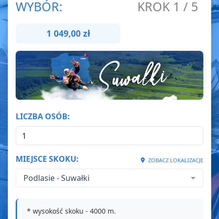
WYBÓR:
KROK 1 / 5
1 049,00 zł
LICZBA OSÓB:
MIEJSCE SKOKU:
ZOBACZ LOKALIZACJE
Podlasie - Suwałki
* wysokość skoku - 4000 m.