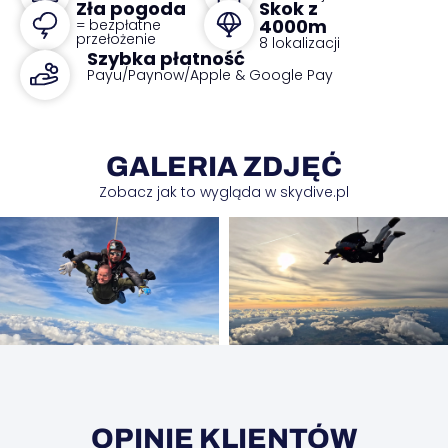
Zła pogoda
Skok z
4000m
= bezpłatne
przełożenie
8 lokalizacji
Szybka płatność
Payu/Paynow/Apple & Google Pay
GALERIA ZDJĘĆ
Zobacz jak to wygląda w skydive.pl
OPINIE KLIENTÓW