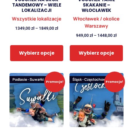
TANDEMOWY – WIELE
SKAKANIE –
LOKALIZACJI
WŁOCŁAWEK
Wszystkie lokalizacje
Włocławek / okolice
Warszawy
1349,00
zł
–
1849,00
zł
949,00
zł
–
1448,00
zł
Wybierz opcje
Wybierz opcje
Podlasie - Suwałki
Śląsk - Częstochowa
Promocja!
Promocja!