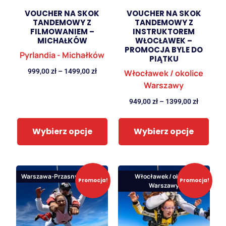
VOUCHER NA SKOK
VOUCHER NA SKOK
TANDEMOWY Z
TANDEMOWY Z
FILMOWANIEM –
INSTRUKTOREM
MICHAŁKÓW
WŁOCŁAWEK –
PROMOCJA BYLE DO
Pyrlandia - Michałków
PIĄTKU
999,00
zł
–
1499,00
zł
Włocławek / okolice
Warszawy
949,00
zł
–
1399,00
zł
Wybierz opcje
Wybierz opcje
Warszawa-Przasnysz
Włocławek / okolice
Promocja!
Promocja!
Warszawy