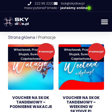
222 95 2222
bok@skydive.pl
masz pytania? śmiało -
jesteśmy online
Strona główna
/ Promocje
Włocławek, Przasnysz,
Włocławek, Przasnysz,
Promocja!
Promocja!
Słupsk, Suwałki,
Słupsk, Suwałki,
Częstochowa
Częstochowa
VOUCHER NA SKOK
VOUCHER NA SKOK
TANDEMOWY –
TANDEMOWY –
PODNIEBNE WAKACJE
WEEKEND W
SKYDIVE.PL