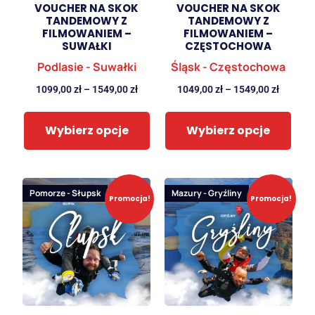
VOUCHER NA SKOK
VOUCHER NA SKOK
TANDEMOWY Z
TANDEMOWY Z
FILMOWANIEM –
FILMOWANIEM –
SUWAŁKI
CZĘSTOCHOWA
Podlasie - Suwałki
Śląsk - Częstochowa
1099,00
zł
–
1549,00
zł
1049,00
zł
–
1549,00
zł
Wybierz opcje
Wybierz opcje
Pomorze - Słupsk
Mazury - Gryźliny
Promocja!
Promocja!