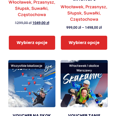
Włocławek, Przasnysz,
Włocławek, Przasnysz,
Słupsk, Suwałki,
Słupsk, Suwałki,
Częstochowa
Częstochowa
1299,00
zł
1049,00
zł
999,00
zł
–
1498,00
zł
Wybierz opcje
Wybierz opcje
Wszystkie lokalizacje
Włocławek / okolice
Warszawy
VOUCHER NA SKOK
VOUCHER TANIE