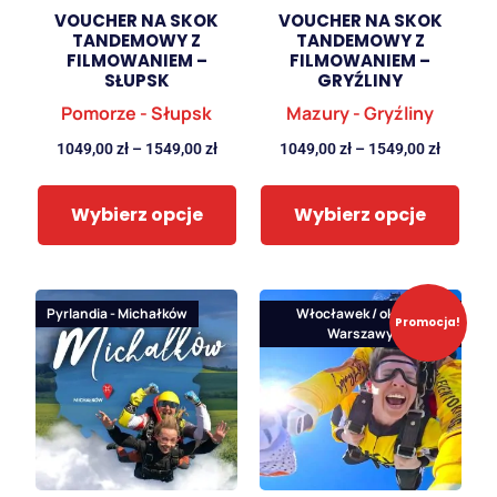
VOUCHER NA SKOK
VOUCHER NA SKOK
TANDEMOWY Z
TANDEMOWY Z
FILMOWANIEM –
FILMOWANIEM –
SŁUPSK
GRYŹLINY
Pomorze - Słupsk
Mazury - Gryźliny
1049,00
zł
–
1549,00
zł
1049,00
zł
–
1549,00
zł
Wybierz opcje
Wybierz opcje
Pyrlandia - Michałków
Włocławek / okolice
Promocja!
Warszawy