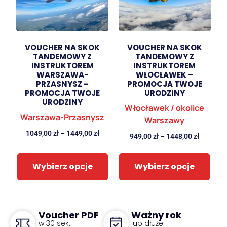
VOUCHER NA SKOK
VOUCHER NA SKOK
TANDEMOWY Z
TANDEMOWY Z
INSTRUKTOREM
INSTRUKTOREM
WARSZAWA-
WŁOCŁAWEK –
PRZASNYSZ –
PROMOCJA TWOJE
PROMOCJA TWOJE
URODZINY
URODZINY
Włocławek / okolice
Warszawa-Przasnysz
Warszawy
1049,00
zł
–
1449,00
zł
949,00
zł
–
1448,00
zł
Wybierz opcje
Wybierz opcje
Voucher PDF
Ważny rok
w 30 sek.
lub dłużej