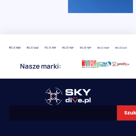
Nasze marki:
Szuk