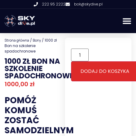
222 95 2222
bok@skydive.pl
Strona główna
/
Bony
/ 1000 zł
Bon na szkolenie
spadochronowe
1000 ZŁ BON NA
SZKOLENIE
DODAJ DO KOSZYKA
SPADOCHRONOWE
1000,00
zł
POMÓŻ
KOMUŚ
ZOSTAĆ
SAMODZIELNYM