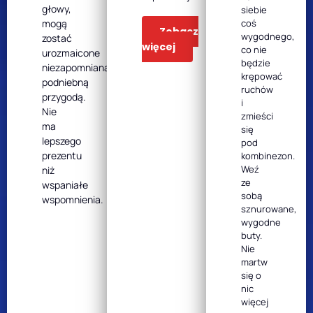
głowy,
siebie
mogą
coś
Zobacz
wygodnego,
zostać
więcej
co nie
urozmaicone
będzie
niezapomnianą,
krępować
podniebną
ruchów
przygodą.
i
Nie
zmieści
ma
się
lepszego
pod
prezentu
kombinezon.
Weź
niż
ze
wspaniałe
sobą
wspomnienia.
sznurowane,
wygodne
buty.
Nie
martw
się o
nic
więcej