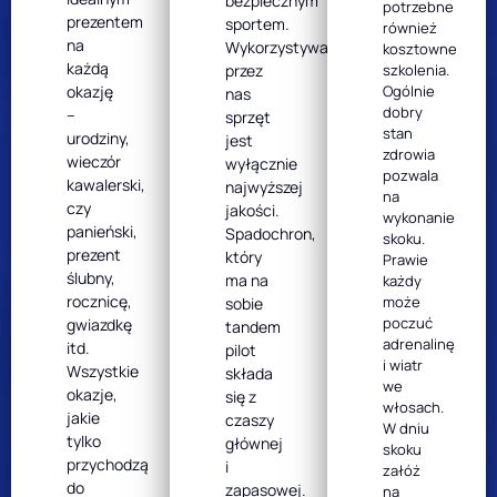
bezpiecznym
potrzebne
prezentem
sportem.
również
na
Wykorzystywany
kosztowne
każdą
przez
szkolenia.
okazję
Ogólnie
nas
dobry
–
sprzęt
stan
urodziny,
jest
zdrowia
wieczór
wyłącznie
pozwala
kawalerski,
najwyższej
na
czy
jakości.
wykonanie
panieński,
Spadochron,
skoku.
prezent
który
Prawie
ślubny,
ma na
każdy
rocznicę,
może
sobie
poczuć
gwiazdkę
tandem
adrenalinę
itd.
pilot
i wiatr
Wszystkie
składa
we
okazje,
się z
włosach.
jakie
czaszy
W dniu
tylko
głównej
skoku
przychodzą
i
załóż
do
zapasowej.
na