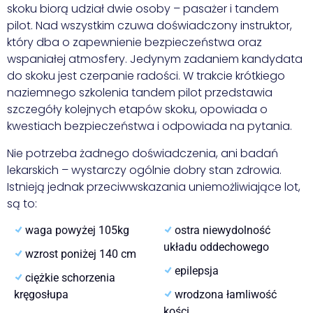
skoku biorą udział dwie osoby – pasażer i tandem
pilot. Nad wszystkim czuwa doświadczony instruktor,
który dba o zapewnienie bezpieczeństwa oraz
wspaniałej atmosfery. Jedynym zadaniem kandydata
do skoku jest czerpanie radości. W trakcie krótkiego
naziemnego szkolenia tandem pilot przedstawia
szczegóły kolejnych etapów skoku, opowiada o
kwestiach bezpieczeństwa i odpowiada na pytania.
Nie potrzeba żadnego doświadczenia, ani badań
lekarskich – wystarczy ogólnie dobry stan zdrowia.
Istnieją jednak przeciwwskazania uniemożliwiające lot,
są to:
waga powyżej 105kg
ostra niewydolność
układu oddechowego
wzrost poniżej 140 cm
epilepsja
ciężkie schorzenia
kręgosłupa
wrodzona łamliwość
kości