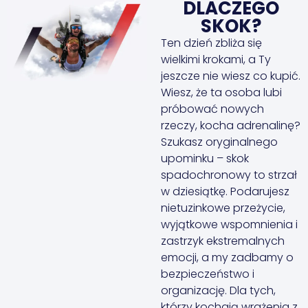
DLACZEGO
SKOK?
Ten dzień zbliża się
wielkimi krokami, a Ty
jeszcze nie wiesz co kupić.
Wiesz, że ta osoba lubi
próbować nowych
rzeczy, kocha adrenalinę?
Szukasz oryginalnego
upominku – skok
spadochronowy to strzał
w dziesiątkę. Podarujesz
nietuzinkowe przeżycie,
wyjątkowe wspomnienia i
zastrzyk ekstremalnych
emocji, a my zadbamy o
bezpieczeństwo i
organizację. Dla tych,
którzy kochają wrażenia z