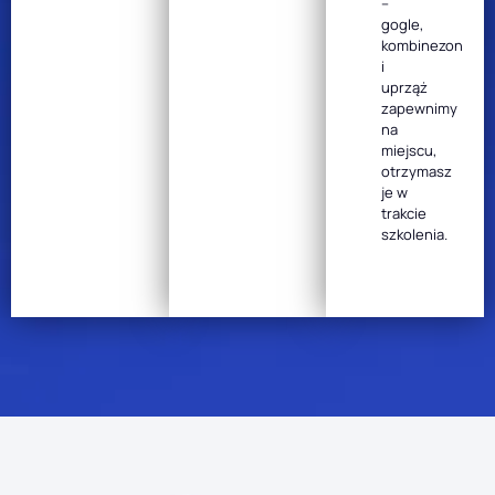
–
gogle,
kombinezon
i
uprząż
zapewnimy
na
miejscu,
otrzymasz
je w
trakcie
szkolenia.