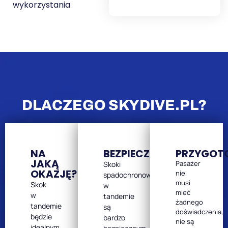
wykorzystania
DLACZEGO SKYDIVE.PL?
NA
BEZPIECZEŃSTWO
PRZYGOT
JAKĄ
Pasażer
Skoki
OKAZJĘ?
nie
spadochronowe
musi
Skok
w
mieć
w
tandemie
żadnego
tandemie
są
doświadczenia,
będzie
bardzo
nie są
idealnym